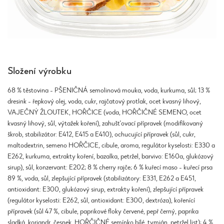
Složení výrobku
68 % těstovina - PŠENIČNÁ semolinová mouka, voda, kurkuma, sůl; 13 %
dresink - řepkový olej, voda, cukr, rajčatový protlak, ocet kvasný lihový,
VAJEČNÝ ŽLOUTEK, HOŘČICE (voda, HOŘČIČNÉ SEMENO, ocet
kvasný lihový, sůl, výtažek koření), zahušťovací přípravek (modifikovaný
škrob, stabilizátor: E412, E415 a E410), ochucující přípravek (sůl, cukr,
maltodextrin, semeno HOŘČICE, cibule, aroma, regulátor kyselosti: E330 a
E262, kurkuma, extrakty koření, bazalka, petržel, barvivo: E160a, glukózový
sirup), sůl, konzervant: E202; 8 % cherry rajče; 6 % kuřecí maso - kuřecí prsa
89 %, voda, sůl, zlepšující přípravek (stabilizátory: E331, E262 a E451,
antioxidant: E300, glukózový sirup, extrakty koření), zlepšující přípravek
(regulátor kyselosti: E262, sůl, antioxidant: E300, dextróza), kořenící
přípravek (sůl 47 %, cibule, paprikové floky červené, pepř černý, paprika
sladká, koriandr, česnek, HOŘČIČNÉ semínko bílé, tymián, petržel list); 4 %