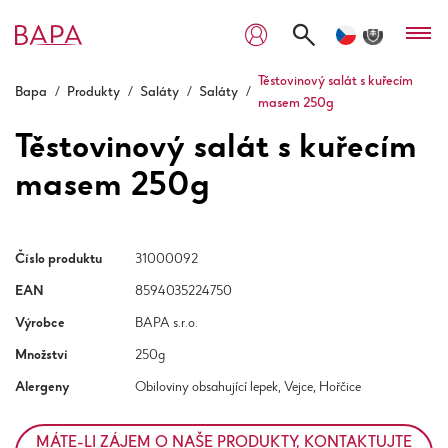
Těstovinový salát s kuřecím
Bapa
/
Produkty
/
Saláty
/
Saláty
/
masem 250g
Těstovinový salát s kuřecím
masem 250g
Číslo produktu
31000092
EAN
8594035224750
Výrobce
BAPA s.r.o.
Množství
250g
Alergeny
Obiloviny obsahující lepek, Vejce, Hořčice
MÁTE-LI ZÁJEM O NAŠE PRODUKTY, KONTAKTUJTE