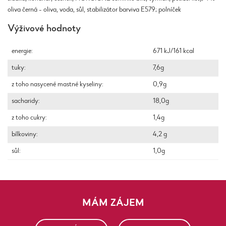
oliva černá - oliva, voda, sůl, stabilizátor barviva E579; polníček
Výživové hodnoty
energie:
671 kJ/161 kcal
tuky:
7,6g
z toho nasycené mastné kyseliny:
0,9g
sacharidy:
18,0g
z toho cukry:
1,4g
bílkoviny:
4,2 g
sůl:
1,0g
MÁM ZÁJEM