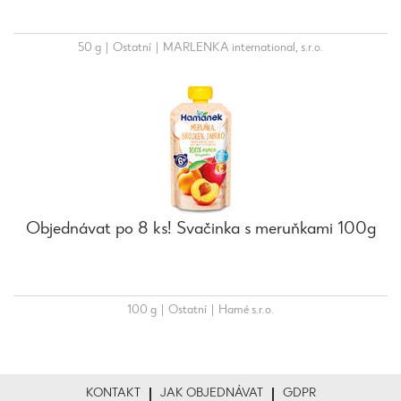
50 g
|
Ostatní
|
MARLENKA international, s.r.o.
Objednávat po 8 ks! Svačinka s meruňkami 100g
100 g
|
Ostatní
|
Hamé s.r.o.
KONTAKT
JAK OBJEDNÁVAT
GDPR