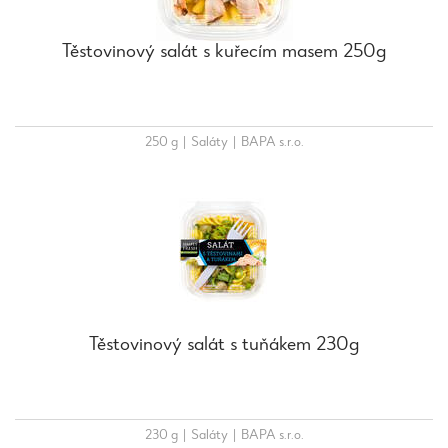
Těstovinový salát s kuřecím masem 250g
250 g
|
Saláty
|
BAPA s.r.o.
Těstovinový salát s tuňákem 230g
230 g
|
Saláty
|
BAPA s.r.o.