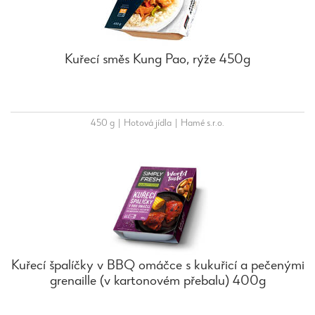
Kuřecí směs Kung Pao, rýže 450g
450 g
|
Hotová jídla
|
Hamé s.r.o.
Kuřecí špalíčky v BBQ omáčce s kukuřicí a pečenými
grenaille (v kartonovém přebalu) 400g