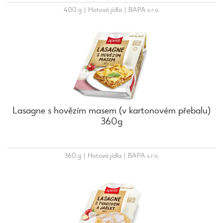
400 g
|
Hotová jídla
|
BAPA s.r.o.
Lasagne s hovězím masem (v kartonovém přebalu)
360g
360 g
|
Hotová jídla
|
BAPA s.r.o.