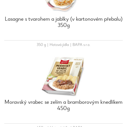
Lasagne s tvarohem a jablky (v kartonovém přebalu)
350g
350 g
|
Hotová jídla
|
BAPA s.r.o.
Moravský vrabec se zelím a bramborovým knedlíkem
450g