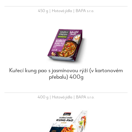
450 g
|
Hotová jídla
|
BAPA s.r.o.
Kuřecí kung pao s jasmínovou rýží (v kartonovém
přebalu) 400g
400 g
|
Hotová jídla
|
BAPA s.r.o.