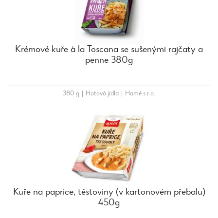
Krémové kuře à la Toscana se sušenými rajčaty a
penne 380g
380 g
|
Hotová jídla
|
Hamé s.r.o.
Kuře na paprice, těstoviny (v kartonovém přebalu)
450g