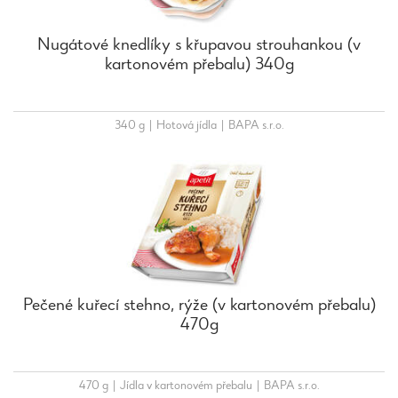
Nugátové knedlíky s křupavou strouhankou (v
kartonovém přebalu) 340g
340 g
|
Hotová jídla
|
BAPA s.r.o.
Pečené kuřecí stehno, rýže (v kartonovém přebalu)
470g
470 g
|
Jídla v kartonovém přebalu
|
BAPA s.r.o.