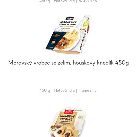
450 g
|
Hotová jídla
|
BAPA s.r.o.
Moravský vrabec se zelím, houskový knedlík 450g
450 g
|
Hotová jídla
|
Hamé s.r.o.