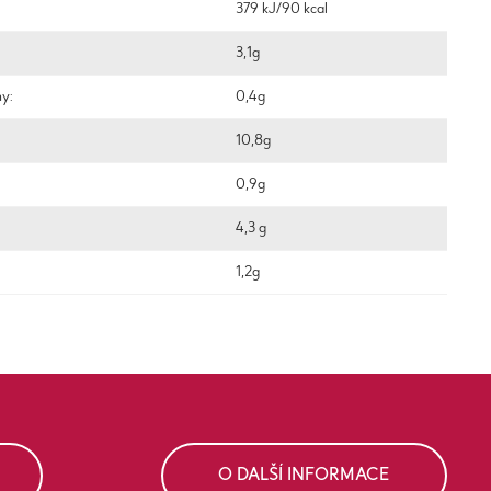
379 kJ/90 kcal
3,1g
ny:
0,4g
10,8g
0,9g
4,3 g
1,2g
O DALŠÍ INFORMACE