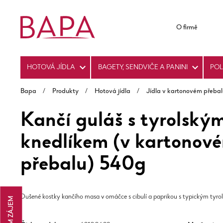
O firmě
HOTOVÁ JÍDLA
BAGETY, SENDVIČE A PANINI
PO
Bapa
/
Produkty
/
Hotová jídla
/
Jídla v kartonovém přebal
Kančí guláš s tyrolský
knedlíkem (v kartonov
přebalu) 540g
Dušené kostky kančího masa v omáčce s cibulí a paprikou s typickým tyro
MÁM ZÁJEM