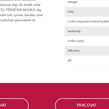
energie:
vý olej), sůl, droždí, může
JCE), PŠENIČNÁ MOUKA, olej
tuky:
koření (sůl, tymián, karotka, nové
asa přechází zpracováním do
z toho nasycené mastné kyseli
sacharidy:
z toho cukry:
bílkoviny:
sůl:
VAT
PRACOVAT