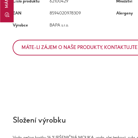
Číslo produktu
62100429
Množství
EAN
8594020978309
Alergeny
Výrobce
BAPA s.r.o.
MÁTE-LI ZÁJEM O NAŠE PRODUKTY, KONTAKTUJTE
Složení výrobku
Voda, pečivo kostky 16 % [PŠENIČNÁ MOUKA, voda, olej řepkový, cukr