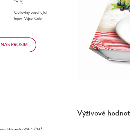
540g
Obiloviny obsahující
lepek, Vejce, Celer
 NÁS PROSÍM
Výživové hodno
, pekařská směs (PŠENIČNÁ