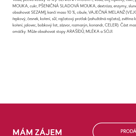
MOUKA, cukr, PŠENIČNÁ SLADOVÁ MOUKA, dextróza, enzymy, slunečnico
obsahovat SEZAM], kančí maso 10 %, cibule, VAJEČNÁ MELANŽ (VE
řepkový, česnek, koření, sůl, rajčatový protlak (zahuštěná rajčata), zvěřina 
koření, jalovec, bobkový list, zázvor, rozmarýn, koriandr, CELER). Část m
omáčky. Může obsahovat stopy ARAŠÍDŮ, MLÉKA a SÓJI.
MÁM ZÁJEM
PRODÁ