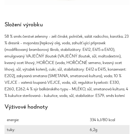
Složení výrobku
58 % směs čerstvé zeleniny - zelí čínské, polníček, salát radicchio, karotka; 23
% dresink - majonéza [řepkový olej, voda, zahušťující přípravek
(modifikovaný bramborový škrob, stabilizátory: E412, E415 a E410),
emulgovaný VAJEČNÝ žloutek (VAJEČNÝ žloutek, sůl, maltodextrin),
kvasný ocet lihový, HOŘČICE (voda, HOŘČIČNÉ semeno, kvasný ocet
lihový, sůl, výtažek koření), cukr, sůl, stabilizátory: E412 a E415, konzervant:
E202], zakysaná smetana (SMETANA, smetanová kultura), voda; 10 %
VEJCE - vařená loupaná VEJCE, voda, sůl, regulátor kyselosti: E330,
E260, E262; 4 % sýr balkánského typu - MLÉKO, sůl, smetanová kultura; 4
% kukuřice sterilovaná - kukuřice, voda, sůl, stabilizátor: E579; směs koření
Výživové hodnoty
energie:
334 kJ/80 kcal
tuky:
6,2g