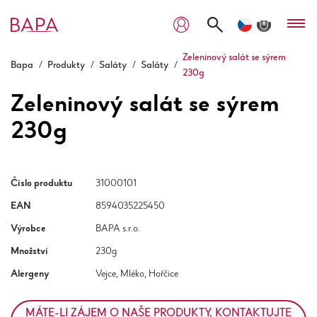
Zeleninový salát se sýrem
Bapa
/
Produkty
/
Saláty
/
Saláty
/
230g
Zeleninový salát se sýrem
230g
Číslo produktu
31000101
EAN
8594035225450
Výrobce
BAPA s.r.o.
Množství
230g
Alergeny
Vejce, Mléko, Hořčice
MÁTE-LI ZÁJEM O NAŠE PRODUKTY, KONTAKTUJTE