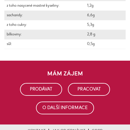
z toho nasycené mastné kyseliny:
1,2g
sacharidy:
6,6g
z toho cukry:
5,3g
bílkoviny:
2,8 g
sůl:
0,5g
MÁM ZÁJEM
PRODÁVAT
PRACOVAT
O DALŠÍ INFORMACE