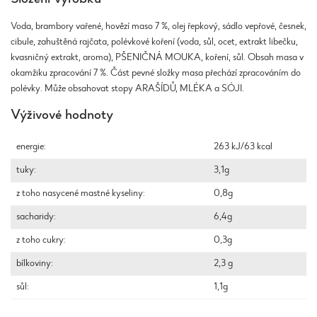
Voda, brambory vařené, hovězí maso 7 %, olej řepkový, sádlo vepřové, česnek,
cibule, zahuštěná rajčata, polévkové koření (voda, sůl, ocet, extrakt libečku,
kvasničný extrakt, aroma), PŠENIČNÁ MOUKA, koření, sůl. Obsah masa v
okamžiku zpracování 7 %. Část pevné složky masa přechází zpracováním do
polévky. Může obsahovat stopy ARAŠÍDŮ, MLÉKA a SÓJI.
Výživové hodnoty
energie:
263 kJ/63 kcal
tuky:
3,1g
z toho nasycené mastné kyseliny:
0,8g
sacharidy:
6,4g
z toho cukry:
0,3g
bílkoviny:
2,3 g
sůl:
1,1g