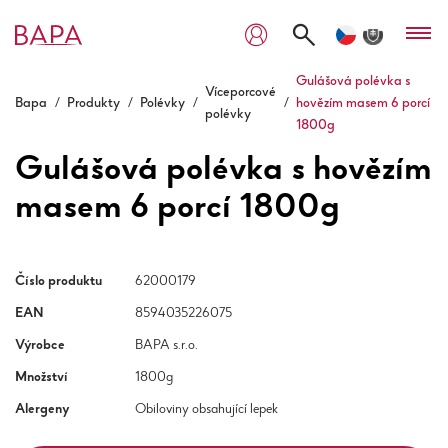
Gulášová polévka s
Víceporcové
Bapa
/
Produkty
/
Polévky
/
/
hovězím masem 6 porcí
polévky
1800g
Gulášová polévka s hovězím
masem 6 porcí 1800g
Číslo produktu
62000179
EAN
8594035226075
Výrobce
BAPA s.r.o.
Množství
1800g
Alergeny
Obiloviny obsahující lepek