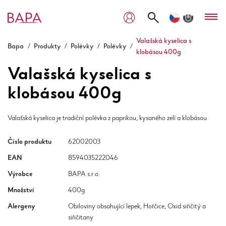
Valašská kyselica s
Bapa
/
Produkty
/
Polévky
/
Polévky
/
klobásou 400g
Valašská kyselica s
klobásou 400g
Valašská kyselica je tradiční polévka z paprikou, kysaného zelí a klobásou
Číslo produktu
62002003
EAN
8594035222046
Výrobce
BAPA s.r.o.
Množství
400g
Alergeny
Obiloviny obsahující lepek, Hořčice, Oxid siřičitý a
siřičitany