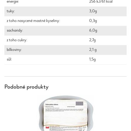
energie:
256 kJ/61 kcal
tuky:
3,0g
z toho nasycené mastné kyseliny:
0,3g
sacharidy:
6,0g
z toho cukry:
2,7g
bílkoviny:
2,1 g
sůl:
1,5g
Podobné produkty