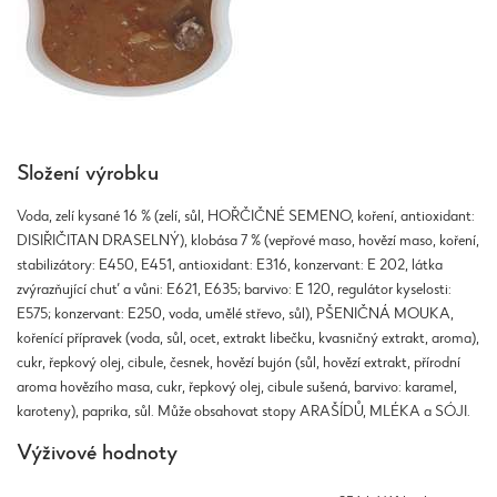
Složení výrobku
Voda, zelí kysané 16 % (zelí, sůl, HOŘČIČNÉ SEMENO, koření, antioxidant:
DISIŘIČITAN DRASELNÝ), klobása 7 % (vepřové maso, hovězí maso, koření,
stabilizátory: E450, E451, antioxidant: E316, konzervant: E 202, látka
zvýrazňující chuť a vůni: E621, E635; barvivo: E 120, regulátor kyselosti:
E575; konzervant: E250, voda, umělé střevo, sůl), PŠENIČNÁ MOUKA,
kořenící přípravek (voda, sůl, ocet, extrakt libečku, kvasničný extrakt, aroma),
cukr, řepkový olej, cibule, česnek, hovězí bujón (sůl, hovězí extrakt, přírodní
aroma hovězího masa, cukr, řepkový olej, cibule sušená, barvivo: karamel,
karoteny), paprika, sůl. Může obsahovat stopy ARAŠÍDŮ, MLÉKA a SÓJI.
Výživové hodnoty