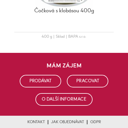
Čočková s klobásou 400g
400 g
|
Sklad
|
BAPA s.r.o.
MÁM ZÁJEM
PRODÁVAT
PRACOVAT
O DALŠÍ INFORMACE
KONTAKT
JAK OBJEDNÁVAT
GDPR