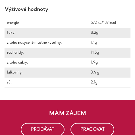
Výživové hodnoty
energie:
572 kJ/137 kcal
tuky:
8,2g
z toho nasycené mastné kyseliny:
1,1g
sacharidy:
11,5g
z toho cukry:
1,9g
bílkoviny:
3,4 g
sůl:
2,1g
MÁM ZÁJEM
PRODÁVAT
PRACOVAT