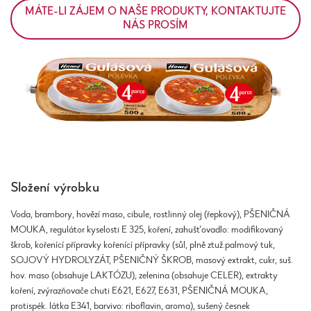
MÁTE-LI ZÁJEM O NAŠE PRODUKTY, KONTAKTUJTE
NÁS PROSÍM
Složení výrobku
Voda, brambory, hovězí maso, cibule, rostlinný olej (řepkový), PŠENIČNÁ
MOUKA, regulátor kyselosti E 325, koření, zahušťovadlo: modifikovaný
škrob, kořenící přípravky kořenící přípravky (sůl, plně ztuž.palmový tuk,
SOJOVÝ HYDROLYZÁT, PŠENIČNÝ ŠKROB, masový extrakt, cukr, suš.
hov. maso (obsahuje LAKTÓZU), zelenina (obsahuje CELER), extrakty
koření, zvýrazňovače chuti E621, E627, E631, PŠENIČNÁ MOUKA,
protispék. látka E341, barvivo: riboflavin, aroma), sušený česnek