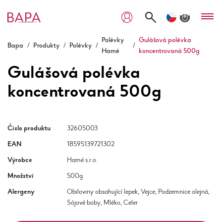
Polévky
Gulášová polévka
Bapa
/
Produkty
/
Polévky
/
/
Hamé
koncentrovaná 500g
Gulášová polévka
koncentrovaná 500g
Číslo produktu
32605003
EAN
18595139721302
Výrobce
Hamé s.r.o.
Množství
500g
Alergeny
Obiloviny obsahující lepek, Vejce, Podzemnice olejná,
Sójové boby, Mléko, Celer