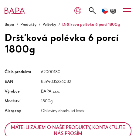
Bapa
/
Produkty
/
Polévky
/
Dršťková polévka 6 porcí 1800g
Dršťková polévka 6 porcí
1800g
Číslo produktu
62000180
EAN
8594035226082
Výrobce
BAPA s.r.o.
Množství
1800g
Alergeny
Obiloviny obsahující lepek
MÁTE-LI ZÁJEM O NAŠE PRODUKTY, KONTAKTUJTE
NÁS PROSÍM