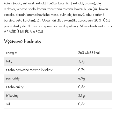
koření (voda, sůl, ocet, extrakt libečku, kvasničný extrakt, aroma), olej
řepkový, vepřové sádlo, koření, zahuštěná rajčata, hovězí bujón (sůl, hovězí
extrakt, přírodní aroma hovězího masa, cukr, olej řepkový, cibule sušená,
barvivo: beta karoten), sůl. Obsah drštěk v okamžiku zpracování 20 %. Část
pevné složky drštěk přechází zpracováním do polévky. Může obsahovat stopy
ARAŠÍDŮ, MLÉKA a SÓJI.
Výživové hodnoty
energie:
263 kJ/63 kcal
tuky:
3,3g
z toho nasycené mastné kyseliny:
0,7g
sacharidy:
4,9g
z toho cukry:
0,6g
bílkoviny:
3,1 g
sůl:
0,6g