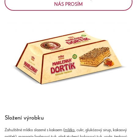
NÁS PROSÍM
Složení výrobku
Zahuštěné mléko slazené s kakaem (
mléko
, cukr, glukózový sirup, kakaový
prášek), margarín [palmový tuk, plně ztužený kokosový tuk, voda, řepkový