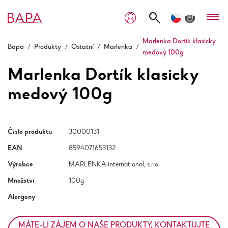
Marlenka Dortík klasicky
Bapa
/
Produkty
/
Ostatní
/
Marlenka
/
medový 100g
Marlenka Dortík klasicky
medový 100g
Číslo produktu
30000131
EAN
8594071653132
Výrobce
MARLENKA international, s.r.o.
Množství
100g
Alergeny
MÁTE-LI ZÁJEM O NAŠE PRODUKTY, KONTAKTUJTE