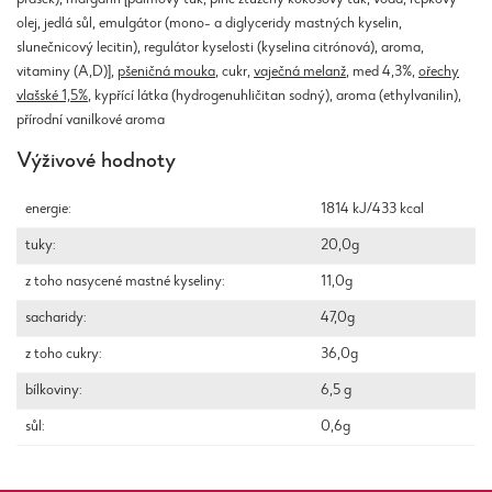
olej, jedlá sůl, emulgátor (mono- a diglyceridy mastných kyselin,
slunečnicový lecitin), regulátor kyselosti (kyselina citrónová), aroma,
vitaminy (A,D)],
pšeničná mouka
, cukr,
vaječná melanž
, med 4,3%,
ořechy
vlašské 1,5%
, kypřící látka (hydrogenuhličitan sodný), aroma (ethylvanilin),
přírodní vanilkové aroma
Výživové hodnoty
energie:
1814 kJ/433 kcal
tuky:
20,0g
z toho nasycené mastné kyseliny:
11,0g
sacharidy:
47,0g
z toho cukry:
36,0g
bílkoviny:
6,5 g
sůl:
0,6g