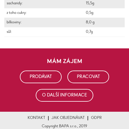
sacharidy:
15,5g
z toho cukry:
0,5g
bílkoviny:
8,0 g
sůl:
0,7g
MÁM ZÁJEM
PRODÁVAT
PRACOVAT
O DALŠÍ INFORMACE
KONTAKT
JAK OBJEDNÁVAT
GDPR
Copyright BAPA s.r.o., 2019