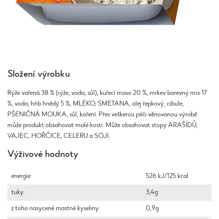
Složení výrobku
Rýže vařená 38 % (rýže, voda, sůl), kuřecí maso 20 %, mrkev barevný mix 17
%, voda, hřib hnědý 5 %, MLÉKO, SMETANA, olej řepkový, cibule,
PŠENIČNÁ MOUKA, sůl, koření. Přes veškerou péči věnovanou výrobě
může produkt obsahovat malé kosti. Může obsahovat stopy ARAŠÍDŮ,
VAJEC, HOŘČICE, CELERU a SÓJI.
Výživové hodnoty
energie:
526 kJ/125 kcal
tuky:
3,4g
z toho nasycené mastné kyseliny:
0,9g