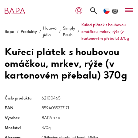
Kuřecí plátek s houbovou
Hotová
Simply
Bapa
/
Produkty
/
/
/
omáčkou, mrkev, rýže (v
jídla
Fresh
kartonovém přebalu) 370g
Kuřecí plátek s houbovou
omáčkou, mrkev, rýže (v
kartonovém přebalu) 370g
Číslo produktu
62100465
EAN
8594035227171
Výrobce
BAPA s.r.o.
Množství
370g
Alergeny
Obiloviny obsahující lepek, Mléko