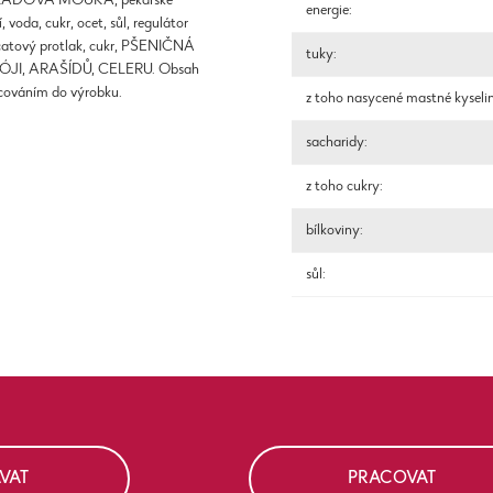
 SLADOVÁ MOUKA, pekařské
energie:
oda, cukr, ocet, sůl, regulátor
ajčatový protlak, cukr, PŠENIČNÁ
tuky:
py SÓJI, ARAŠÍDŮ, CELERU. Obsah
acováním do výrobku.
z toho nasycené mastné kyseli
sacharidy:
z toho cukry:
bílkoviny:
sůl:
VAT
PRACOVAT