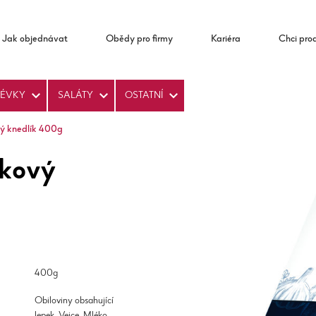
Jak objednávat
Obědy pro firmy
Kariéra
Chci pro
LÉVKY
SALÁTY
OSTATNÍ
vý knedlík 400g
skový
400g
Obiloviny obsahující
lepek, Vejce, Mléko