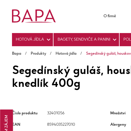
O firmě
HOTOVÁ JÍDLA
BAGETY, SENDVIČE A PANINI
PO
Bapa
/
Produkty
/
Hotová jídla
/
Segedínský guláš, housko
Segedínský guláš, hou
knedlík 400g
Číslo produktu
32401056
Množství
MÁM ZÁJEM
EAN
8594035227010
Alergeny