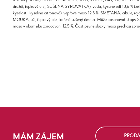
Knedlíky 30 % (PŠENIČNÁ MOUKA, voda, VEJCE, cukr, sůl, JEČNÁ
droždí, řepkový olej, SUŠENÁ SYROVÁTKA), voda, kysané zelí 18,6 % (zelí, v
kyselosti: kyselina citronová), vepřové maso 12,5 %, SMETANA, cibule, r
MOUKA, sůl, řepkový olej, koření, sušený česnek. Může obsahovat sto
masa v okamžiku zpracování 12,5 %. Část pevné složky masa přechází zpr
MÁM ZÁJEM
PRODÁ