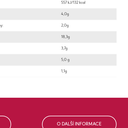
557 kJ/132 kcal
4,0g
ny:
2,0g
18,3g
3,7g
5,0 g
1,1g
O DALŠÍ INFORMACE