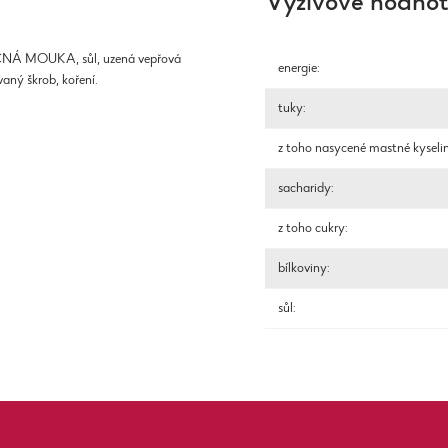
Výživové hodno
ŠENIČNÁ MOUKA, sůl, uzená vepřová
energie:
vaný škrob, koření.
tuky:
z toho nasycené mastné kyseli
sacharidy:
z toho cukry:
bílkoviny:
sůl: