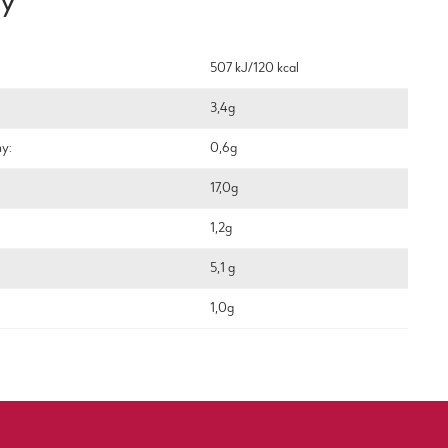
ty
507 kJ/120 kcal
3,4g
ny:
0,6g
17,0g
1,2g
5,1 g
1,0g