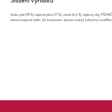
Složení výrobku
Voda, rýže (18 %), vepřová játra (17 %), cibule (6,4 %), řepkový olej, P
slanina (vepřové sádlo, sůl, konzervant: dusitan sodný), kukuřičný modifiko