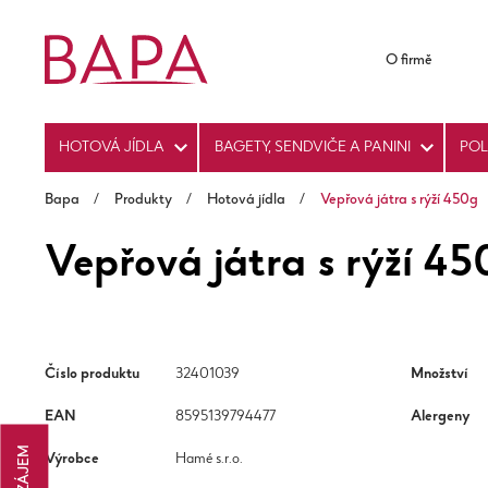
O firmě
HOTOVÁ JÍDLA
BAGETY, SENDVIČE A PANINI
PO
Bapa
/
Produkty
/
Hotová jídla
/
Vepřová játra s rýží 450g
Vepřová játra s rýží 45
Číslo produktu
32401039
Množství
EAN
8595139794477
Alergeny
Výrobce
Hamé s.r.o.