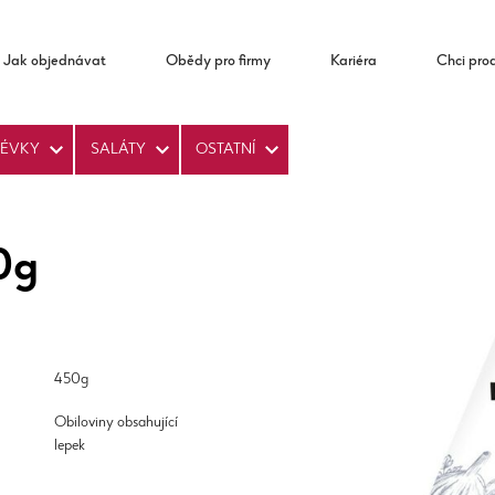
Jak objednávat
Obědy pro firmy
Kariéra
Chci pro
LÉVKY
SALÁTY
OSTATNÍ
0g
450g
Obiloviny obsahující
lepek