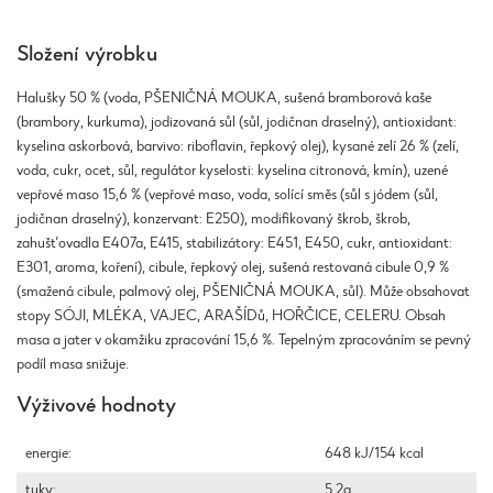
Složení výrobku
Halušky 50 % (voda, PŠENIČNÁ MOUKA, sušená bramborová kaše
(brambory, kurkuma), jodizovaná sůl (sůl, jodičnan draselný), antioxidant:
kyselina askorbová, barvivo: riboflavin, řepkový olej), kysané zelí 26 % (zelí,
voda, cukr, ocet, sůl, regulátor kyselosti: kyselina citronová, kmín), uzené
vepřové maso 15,6 % (vepřové maso, voda, solící směs (sůl s jódem (sůl,
jodičnan draselný), konzervant: E250), modifikovaný škrob, škrob,
zahušťovadla E407a, E415, stabilizátory: E451, E450, cukr, antioxidant:
E301, aroma, koření), cibule, řepkový olej, sušená restovaná cibule 0,9 %
(smažená cibule, palmový olej, PŠENIČNÁ MOUKA, sůl). Může obsahovat
stopy SÓJI, MLÉKA, VAJEC, ARAŠÍDů, HOŘČICE, CELERU. Obsah
masa a jater v okamžiku zpracování 15,6 %. Tepelným zpracováním se pevný
podíl masa snižuje.
Výživové hodnoty
energie:
648 kJ/154 kcal
tuky:
5,2g