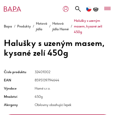
Halušky s uzeným
Hotová
Hotová
Bapa
/
Produkty
/
/
/
masem, kysané zelí
jídla
jídla Hamé
450g
Halušky s uzeným masem,
kysané zelí 450g
Číslo produktu
32401002
EAN
8595139794644
Výrobce
Hamé s.r.o.
Množství
450g
Alergeny
Obiloviny obsahující lepek