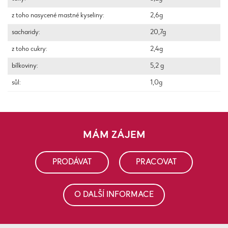
z toho nasycené mastné kyseliny:
2,6g
sacharidy:
20,7g
z toho cukry:
2,4g
bílkoviny:
5,2 g
sůl:
1,0g
MÁM ZÁJEM
PRODÁVAT
PRACOVAT
O DALŠÍ INFORMACE