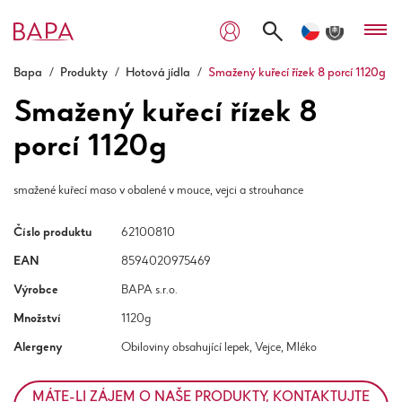
Bapa
/
Produkty
/
Hotová jídla
/
Smažený kuřecí řízek 8 porcí 1120g
Smažený kuřecí řízek 8
porcí 1120g
smažené kuřecí maso v obalené v mouce, vejci a strouhance
Číslo produktu
62100810
EAN
8594020975469
Výrobce
BAPA s.r.o.
Množství
1120g
Alergeny
Obiloviny obsahující lepek, Vejce, Mléko
MÁTE-LI ZÁJEM O NAŠE PRODUKTY, KONTAKTUJTE