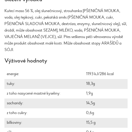
Kuřecí maso 56 %, olej slunečnicový, strouhanka [PŠENIČNÁ MOUKA,
voda, olej řepkový, cukr, pekařská směs (PŠENIČNÁ MOUKA, cukr,
PŠENIČNÁ SLADOVÁ MOUKA, dextróza, enzymy, slunečnicový olej), sůl,
droždí, může obsahovat SEZAM], MLÉKO, voda, PŠENIČNÁ MOUKA,
VAJEČNÁ MELANŽ (VEJCE), sůl. Přes veškerou péči věnovanou výrobě
může produkt obsahovat malé kosti. Může obsahovat stopy ARAŠÍDŮ a
SÓJI.
Výživové hodnoty
energie:
1193 kJ/286 kcal
tuky:
18,3g
z toho nasycené mastné kyseliny:
1,9g
sacharidy:
14,5g
z toho cukry:
0,6g
bílkoviny:
15,5 g