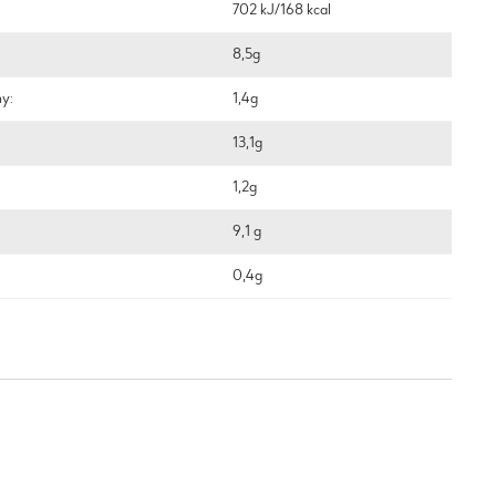
702 kJ/168 kcal
8,5g
ny:
1,4g
13,1g
1,2g
9,1 g
0,4g