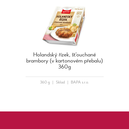
Holandský řízek, šťouchané
brambory (v kartonovém přebalu)
360g
360 g
|
Sklad
|
BAPA s.r.o.