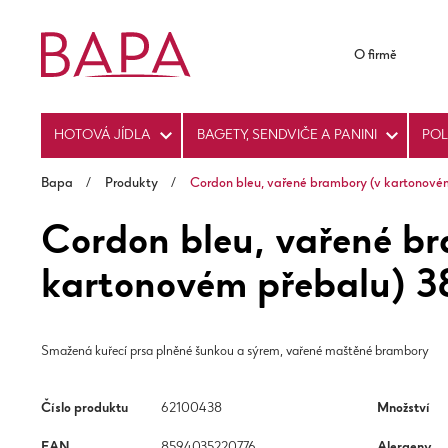
O firmě
HOTOVÁ JÍDLA
BAGETY, SENDVIČE A PANINI
PO
Bapa
/
Produkty
/
Cordon bleu, vařené brambory (v kartonové
Cordon bleu, vařené b
kartonovém přebalu) 
Smažená kuřecí prsa plněné šunkou a sýrem, vařené maštěné brambory
Číslo produktu
62100438
Množství
EAN
8594035220776
Alergeny