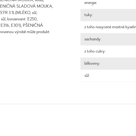
ka (PŠENIČNÁ MOUKA, voda,
energie:
kr, PŠENIČNÁ SLADOVÁ MOUKA,
, SÝR 3 % (MLÉKO, sůl,
tuky:
 sůl, konzervant: E250,
ty: E316, E301), PŠENIČNÁ
z toho nasycené mastné kyseli
ovanou výrobě může produkt
sacharidy:
z toho cukry:
bílkoviny:
sůl: