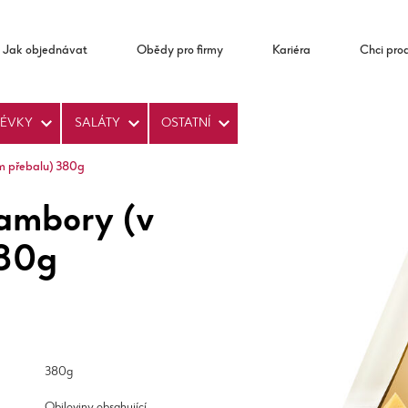
Jak objednávat
Obědy pro firmy
Kariéra
Chci pro
LÉVKY
SALÁTY
OSTATNÍ
m přebalu) 380g
rambory (v
380g
380g
Obiloviny obsahující