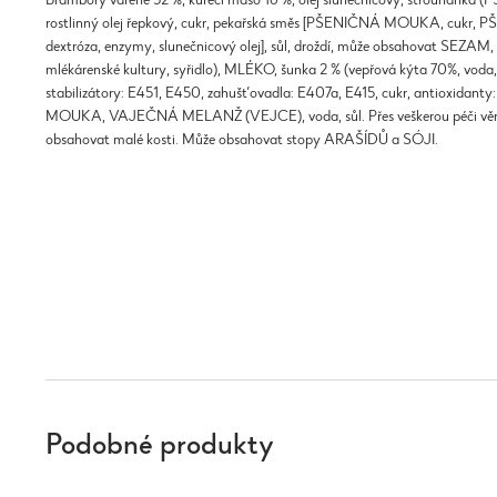
Brambory vařené 52 %, kuřecí maso 16 %, olej slunečnicový, strouhan
rostlinný olej řepkový, cukr, pekařská směs [PŠENIČNÁ MOUKA, cu
dextróza, enzymy, slunečnicový olej], sůl, droždí, může obsahovat SEZAM
mlékárenské kultury, syřidlo), MLÉKO, šunka 2 % (vepřová kýta 70%, voda,
stabilizátory: E451, E450, zahušťovadla: E407a, E415, cukr, antioxidan
MOUKA, VAJEČNÁ MELANŽ (VEJCE), voda, sůl. Přes veškerou péči věn
obsahovat malé kosti. Může obsahovat stopy ARAŠÍDŮ a SÓJI.
Podobné produkty