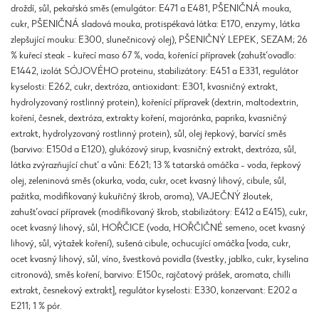
droždí, sůl, pekařská směs (emulgátor: E471 a E481, PŠENIČNÁ mouka,
cukr, PŠENIČNÁ sladová mouka, protispékavá látka: E170, enzymy, látka
zlepšující mouku: E300, slunečnicový olej), PŠENIČNÝ LEPEK, SEZAM; 26
% kuřecí steak - kuřecí maso 67 %, voda, kořenící přípravek (zahušťovadlo:
E1442, izolát SÓJOVÉHO proteinu, stabilizátory: E451 a E331, regulátor
kyselosti: E262, cukr, dextróza, antioxidant: E301, kvasničný extrakt,
hydrolyzovaný rostlinný protein), kořenící přípravek (dextrin, maltodextrin,
koření, česnek, dextróza, extrakty koření, majoránka, paprika, kvasničný
extrakt, hydrolyzovaný rostlinný protein), sůl, olej řepkový, barvící směs
(barvivo: E150d a E120), glukózový sirup, kvasničný extrakt, dextróza, sůl,
látka zvýrazňující chuť a vůni: E621; 13 % tatarská omáčka - voda, řepkový
olej, zeleninová směs (okurka, voda, cukr, ocet kvasný lihový, cibule, sůl,
pažitka, modifikovaný kukuřičný škrob, aroma), VAJEČNÝ žloutek,
zahušťovací přípravek (modifikovaný škrob, stabilizátory: E412 a E415), cukr,
ocet kvasný lihový, sůl, HOŘČICE (voda, HOŘČIČNÉ semeno, ocet kvasný
lihový, sůl, výtažek koření), sušená cibule, ochucující omáčka [voda, cukr,
ocet kvasný lihový, sůl, víno, švestková povidla (švestky, jablko, cukr, kyselina
citronová), směs koření, barvivo: E150c, rajčatový prášek, aromata, chilli
extrakt, česnekový extrakt], regulátor kyselosti: E330, konzervant: E202 a
E211; 1 % pór.