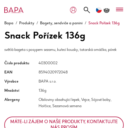
Bapa
/
Produkty
/
Bagety, sendviče a panini
/
Snack Pořízek 136g
Snack Pořízek 136g
světlá bageta s posypem sezamu, kuřecí kousky, tatarská omáčka, pórek
Číslo produktu
40300002
EAN
8594020972048
Výrobce
BAPA s.r.o.
Množství
136g
Alergeny
Obiloviny obsahující lepek, Vejce, Sójové boby,
Hořčice, Sezamová semena
MÁTE-LI ZÁJEM O NAŠE PRODUKTY, KONTAKTUJTE
NÁS PROSÍM