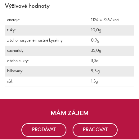
Výživové hodnoty
energie:
1124 kJ/267 kcal
tuky:
10,0g
z toho nasycené mastné kyseliny:
0,9g
sacharidy:
35,0g
z toho cukry:
3,3g
bílkoviny:
9,3 g
sůl:
1,5g
MÁM ZÁJEM
PRODÁVAT
PRACOVAT