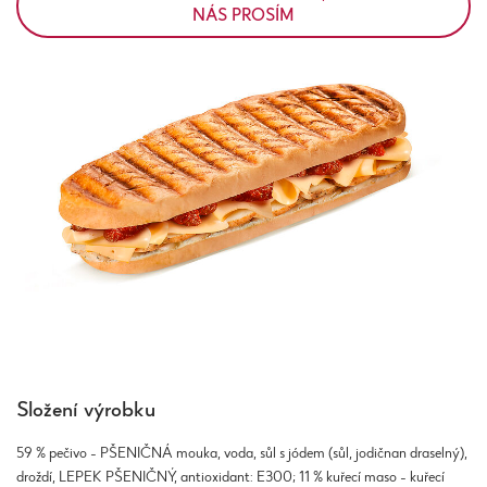
NÁS PROSÍM
Složení výrobku
59 % pečivo - PŠENIČNÁ mouka, voda, sůl s jódem (sůl, jodičnan draselný),
droždí, LEPEK PŠENIČNÝ, antioxidant: E300; 11 % kuřecí maso - kuřecí