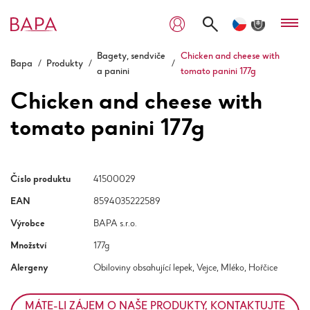
Bagety, sendviče
Chicken and cheese with
Bapa
/
Produkty
/
/
a panini
tomato panini 177g
Chicken and cheese with
tomato panini 177g
Číslo produktu
41500029
EAN
8594035222589
Výrobce
BAPA s.r.o.
Množství
177g
Alergeny
Obiloviny obsahující lepek, Vejce, Mléko, Hořčice
MÁTE-LI ZÁJEM O NAŠE PRODUKTY, KONTAKTUJTE