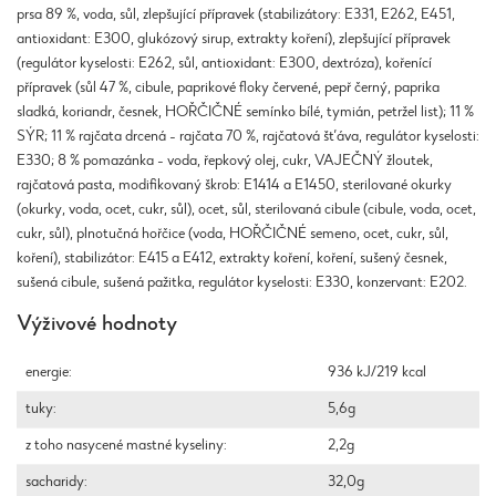
prsa 89 %, voda, sůl, zlepšující přípravek (stabilizátory: E331, E262, E451,
antioxidant: E300, glukózový sirup, extrakty koření), zlepšující přípravek
(regulátor kyselosti: E262, sůl, antioxidant: E300, dextróza), kořenící
přípravek (sůl 47 %, cibule, paprikové floky červené, pepř černý, paprika
sladká, koriandr, česnek, HOŘČIČNÉ semínko bílé, tymián, petržel list); 11 %
SÝR; 11 % rajčata drcená - rajčata 70 %, rajčatová šťáva, regulátor kyselosti:
E330; 8 % pomazánka - voda, řepkový olej, cukr, VAJEČNÝ žloutek,
rajčatová pasta, modifikovaný škrob: E1414 a E1450, sterilované okurky
(okurky, voda, ocet, cukr, sůl), ocet, sůl, sterilovaná cibule (cibule, voda, ocet,
cukr, sůl), plnotučná hořčice (voda, HOŘČIČNÉ semeno, ocet, cukr, sůl,
koření), stabilizátor: E415 a E412, extrakty koření, koření, sušený česnek,
sušená cibule, sušená pažitka, regulátor kyselosti: E330, konzervant: E202.
Výživové hodnoty
energie:
936 kJ/219 kcal
tuky:
5,6g
z toho nasycené mastné kyseliny:
2,2g
sacharidy:
32,0g