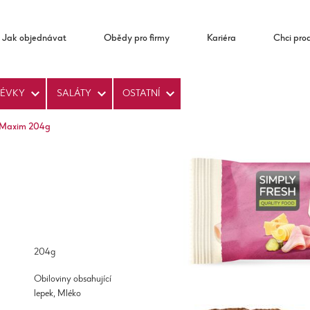
Jak objednávat
Obědy pro firmy
Kariéra
Chci pro
LÉVKY
SALÁTY
OSTATNÍ
Maxim 204g
204g
Obiloviny obsahující
lepek, Mléko