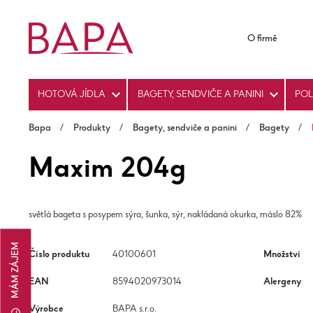
O firmě
HOTOVÁ JÍDLA
BAGETY, SENDVIČE A PANINI
PO
Bapa
/
Produkty
/
Bagety, sendviče a panini
/
Bagety
/
Maxim 204g
světlá bageta s posypem sýra, šunka, sýr, nakládaná okurka, máslo 82%
MÁM ZÁJEM
Číslo produktu
40100601
Množství
EAN
8594020973014
Alergeny
Výrobce
BAPA s.r.o.