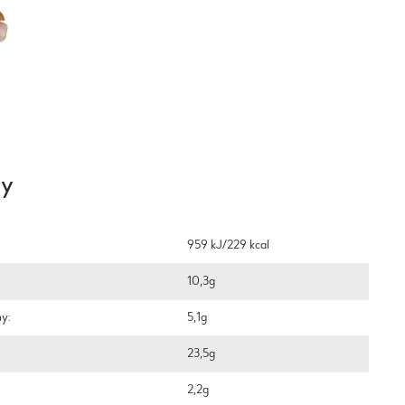
ty
959 kJ/229 kcal
10,3g
ny:
5,1g
23,5g
2,2g