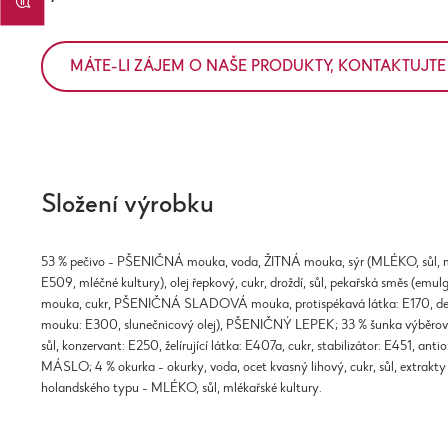
MÁTE-LI ZÁJEM O NAŠE PRODUKTY, KONTAKTUJTE
Složení výrobku
53 % pečivo - PŠENIČNÁ mouka, voda, ŽITNÁ mouka, sýr (MLÉKO, sůl, mikro
E509, mléčné kultury), olej řepkový, cukr, droždí, sůl, pekařská směs (e
mouka, cukr, PŠENIČNÁ SLADOVÁ mouka, protispékavá látka: E170, dextr
mouku: E300, slunečnicový olej), PŠENIČNÝ LEPEK; 33 % šunka výběrová
sůl, konzervant: E250, želírující látka: E407a, cukr, stabilizátor: E451, ant
MÁSLO; 4 % okurka - okurky, voda, ocet kvasný lihový, cukr, sůl, extrakty k
holandského typu - MLÉKO, sůl, mlékařské kultury.