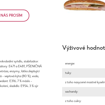
 NÁS PROSÍM
Výživové hodno
biální syřidlo, stabilizátor:
energie:
mulgátory: E471 a E481, PŠENIČNÁ
óza, enzymy, látka zlepšující
tuky:
 - vepřová kýta (80 %), voda,
ioxidant: E316; 7 % máslo -
z toho nasycené mastné kyseli
oření, sladidlo: E954; 3 % sýr
sacharidy:
z toho cukry: