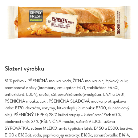
Složení výrobku
51 % pečivo - PŠENIČNÁ mouka, voda, ŽITNÁ mouka, olej řepkový, cukr,
bramborové vločky (brambory, emulgátor: E471, stabilizátor: E450i,
antioxidant: E304), droždí, sůl, pekařská směs (emulgátor: E471 a E481,
PŠENIČNÁ mouka, cukr, PŠENIČNÁ SLADOVÁ mouka, protispékavá
látka: E170, dextróza, enzymy, látka zlepšující mouku: E300, slunečnicový
olej), PŠENIČNÝ LEPEK; 28 % kuřecí stripsy - kuřecí prsní řízek 60 %,
obalovací směs 27 % (PŠENIČNÁ mouka, sušená VEJCE, sušená
SYROVÁTKA, sušené MLÉKO, směs kypřících látek: E450 a E500, barvivo:
E100 a E160a), voda, paprika a její extrakty: E160c, zahušťovadlo: E1414,