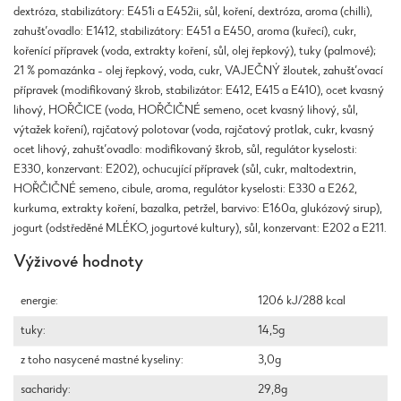
dextróza, stabilizátory: E451i a E452ii, sůl, koření, dextróza, aroma (chilli),
zahušťovadlo: E1412, stabilizátory: E451 a E450, aroma (kuřecí), cukr,
kořenící přípravek (voda, extrakty koření, sůl, olej řepkový), tuky (palmové);
21 % pomazánka - olej řepkový, voda, cukr, VAJEČNÝ žloutek, zahušťovací
přípravek (modifikovaný škrob, stabilizátor: E412, E415 a E410), ocet kvasný
lihový, HOŘČICE (voda, HOŘČIČNÉ semeno, ocet kvasný lihový, sůl,
výtažek koření), rajčatový polotovar (voda, rajčatový protlak, cukr, kvasný
ocet lihový, zahušťovadlo: modifikovaný škrob, sůl, regulátor kyselosti:
E330, konzervant: E202), ochucující přípravek (sůl, cukr, maltodextrin,
HOŘČIČNÉ semeno, cibule, aroma, regulátor kyselosti: E330 a E262,
kurkuma, extrakty koření, bazalka, petržel, barvivo: E160a, glukózový sirup),
jogurt (odstředěné MLÉKO, jogurtové kultury), sůl, konzervant: E202 a E211.
Výživové hodnoty
energie:
1206 kJ/288 kcal
tuky:
14,5g
z toho nasycené mastné kyseliny:
3,0g
sacharidy:
29,8g