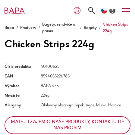
Bagety, sendviče a
Chicken Strips
Bapa
/
Produkty
/
/
Bagety
/
panini
224g
Chicken Strips 224g
Číslo produktu
40100625
EAN
8594035226785
Výrobce
BAPA s.r.o.
Množství
224g
Alergeny
Obiloviny obsahující lepek, Vejce, Mléko, Hořčice
MÁTE-LI ZÁJEM O NAŠE PRODUKTY, KONTAKTUJTE
NÁS PROSÍM