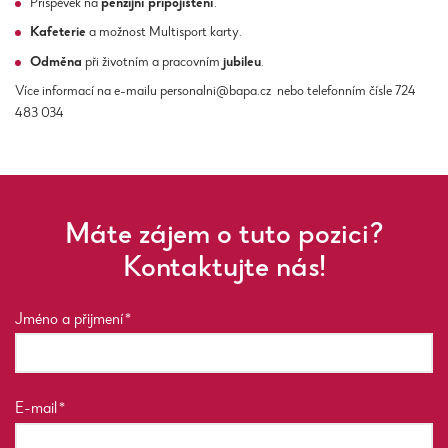
Příspěvek na
penzijní připojištění
.
Kafeterie
a možnost Multisport karty.
Odměna
při životním a pracovním
jubileu
.
​​​Více informací na e-mailu personalni@bapa.cz nebo telefonním čísle 724
483 034
Máte zájem o tuto pozici?
Kontaktujte nás!
Jméno a přijmení
E-mail