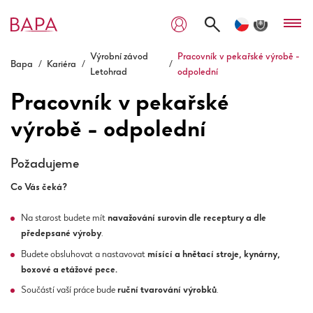
Výrobní závod
Pracovník v pekařské výrobě -
Bapa
/
Kariéra
/
/
Letohrad
odpolední
Pracovník v pekařské
výrobě - odpolední
Požadujeme
Co Vás čeká?
Na starost budete mít
navažování surovin dle receptury a dle
předepsané výroby
.
Budete obsluhovat a nastavovat
mísící a hnětací stroje, kynárny,
boxové a etážové pece.
Součástí vaší práce bude
ruční tvarování výrobků
.