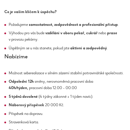
Co je vaším klíčem k úspěchu?
Požadujeme
samostatnost, zodpovědnost a profesionální přístup
.
Výhodou pro vás bude
vzdělání v oboru pekař, cukrář
nebo
praxe
v provozu pekárny.
Úspěšným se u nás stanete, pokud jste
aktivní a zodpovědný
.
Nabízíme
Možnost seberealizace v silném zázemí stabilní potravinářské společnosti.
Odpolední 12h
směny, nerovnoměrná pracovní doba
40
h/týden,
pracovní doba 12.00 - 00.00
5 týdnů dovolené
(4 týdny zákonné + 1 týden navíc).
Náborový příspěvek
20 000 Kč.
Příspěvek na dopravu.
Stravenková karta.